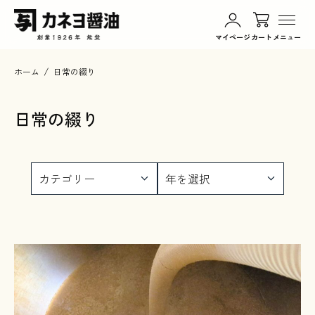
マイページ
カート
メニュー
ホーム
日常の綴り
商品一覧
日常の綴り
カネヨ醤油について
日常の綴り
お知らせ
お買い物ガイド